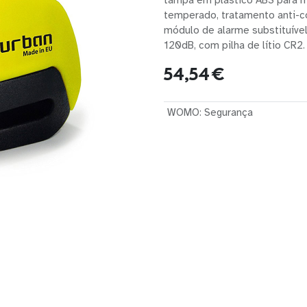
tampa em plástico ABS para m
temperado, tratamento anti-c
módulo de alarme substituível,
120dB, com pilha de lítio CR2.
54,54
€
WOMO
:
Segurança