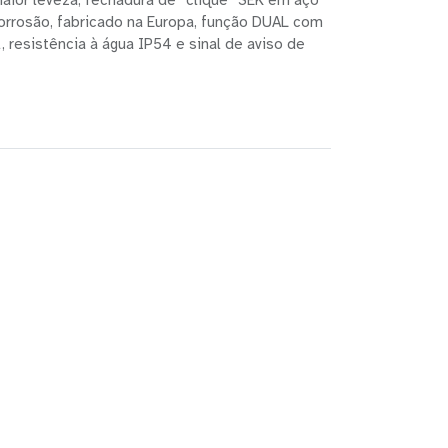
aior leveza, fechadura de “clique” SEK em aço
orrosão, fabricado na Europa, função DUAL com
 resistência à água IP54 e sinal de aviso de